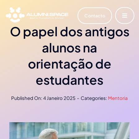
Skip
to
Contacto
Toggle
content
Navigat
O papel dos antigos
Início
alunos na
Quem és tu?
orientação de
A nossa solução
estudantes
Notícias
Published On: 4 Janeiro 2025
-
Categories:
Mentoria
Português