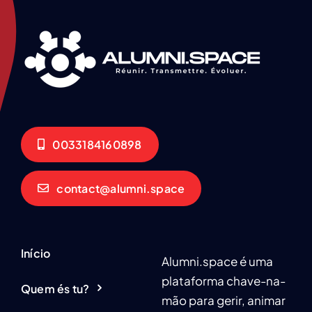
0033184160898
contact@alumni.space
Início
Alumni.space é uma
plataforma chave-na-
Quem és tu?
mão para gerir, animar