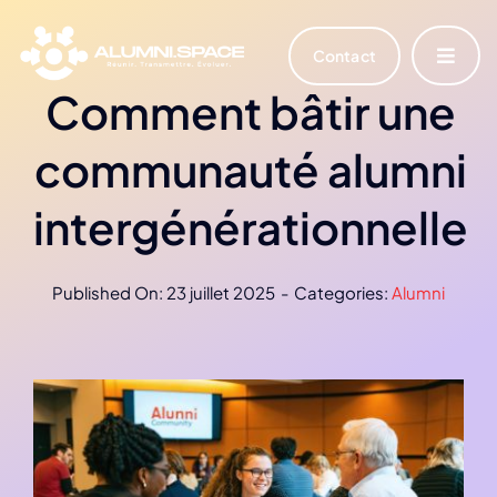
Skip
to
Contact
Toggle
content
Navigat
Comment bâtir une
Accueil
communauté alumni
Vous êtes ?
intergénérationnelle
Notre solution
Published On: 23 juillet 2025
-
Categories:
Alumni
Actualités et Ressources
Français