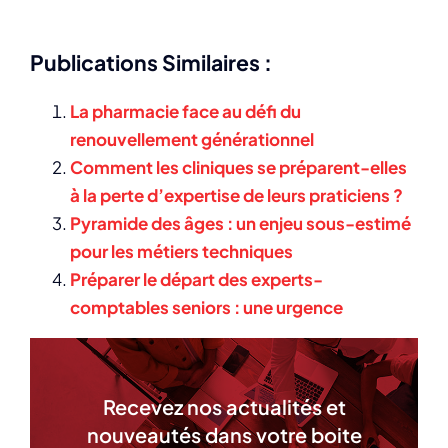
Publications Similaires :
La pharmacie face au défi du
renouvellement générationnel
Comment les cliniques se préparent-elles
à la perte d’expertise de leurs praticiens ?
Pyramide des âges : un enjeu sous-estimé
pour les métiers techniques
Préparer le départ des experts-
comptables seniors : une urgence
Recevez nos actualités et
nouveautés dans votre boite