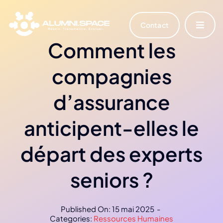
Skip
to
Contact
Toggle
content
Navigat
Comment les
Accueil
compagnies
Vous êtes ?
d’assurance
Notre solution
anticipent-elles le
départ des experts
Actualités et Ressources
seniors ?
Français
Published On: 15 mai 2025
-
Categories:
Ressources Humaines